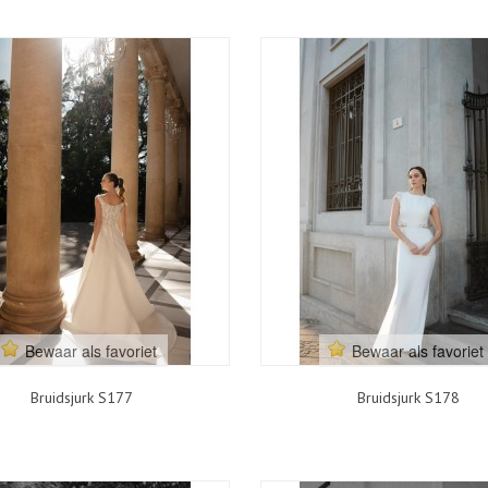
Bewaar als favoriet
Bewaar als favoriet
Bruidsjurk S177
Bruidsjurk S178