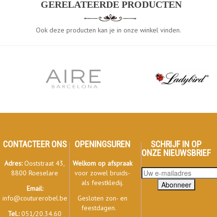
GERELATEERDE PRODUCTEN
Ook deze producten kan je in onze winkel vinden.
CONTACTEER ONS
OPENINGSUREN
SCHRIJF IN OP
ONZE NIEUWSBRIEF
Adres:
Ooststraat 43,
Welkom op afspraak
8800 Roeselare
voor zowel bruids-
als feestkledij.
Abonneer
Email:
info@couturerobel.be
Gesloten zon- en
feestdagen.
Tel.:
051/20.34.60